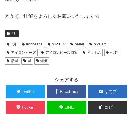
どうぞご理解をよろしくお願いいたします☆
7月
7月
ironbeads
MI-YU☆
perler
pixelart
アイロンビーズ
アイロンビーズ図案
ドット絵
七夕
彦星
星
織姫
シェアする
Twitter
Facebook
はてブ
Pocket
LINE
コピー