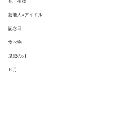
花・植物
芸能人⭐︎アイドル
記念日
食べ物
鬼滅の刃
６月