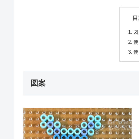
目
図
使
使
図案