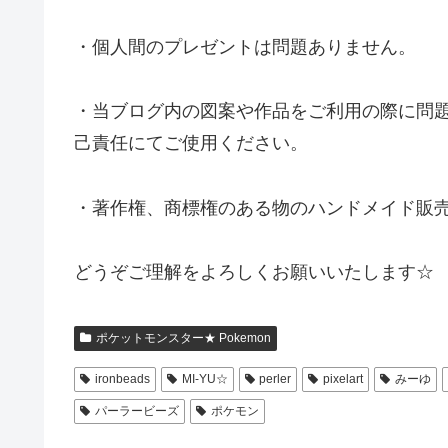
・個人間のプレゼントは問題ありません。
・当ブログ内の図案や作品をご利用の際に問
己責任にてご使用ください。
・著作権、商標権のある物のハンドメイド販
どうぞご理解をよろしくお願いいたします☆
ポケットモンスター★ Pokemon
ironbeads
MI-YU☆
perler
pixelart
みーゆ
パーラービーズ
ポケモン