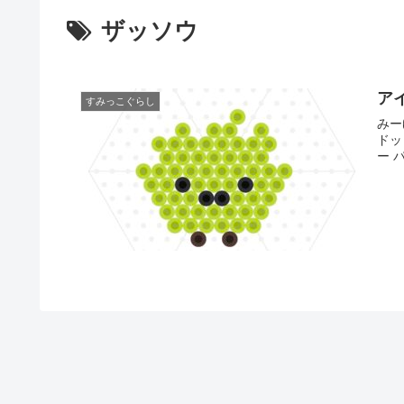
ザッソウ
ア
すみっこぐらし
みー
ドッ
ー 