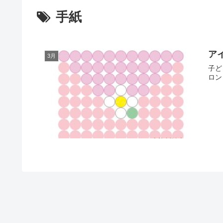
手紙
ア
3月
子ど
ロン