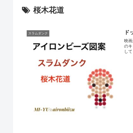
桜木花道
ド
スラムダンク
映画
のキ
して