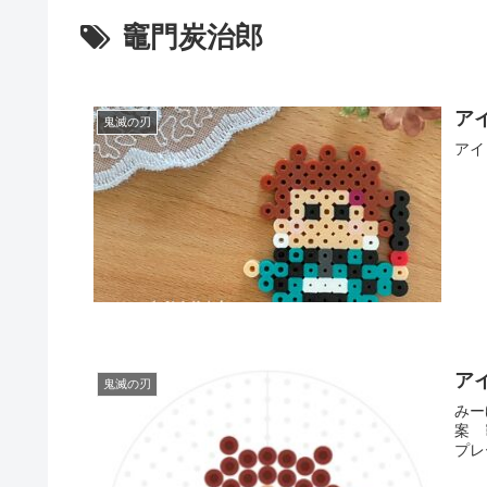
竈門炭治郎
ア
鬼滅の刃
アイ
ア
鬼滅の刃
みー
案 
プレ