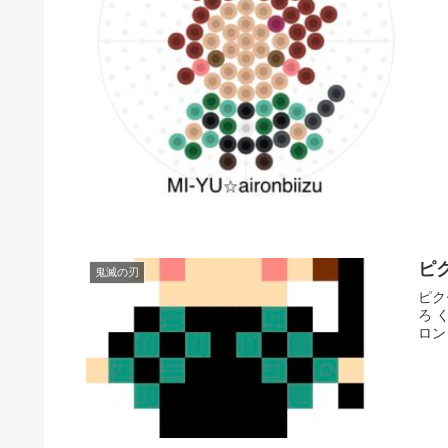
ピ
鬼滅の刃
ピク
ろ 
ロン