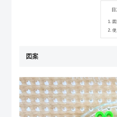
目
図
使
図案