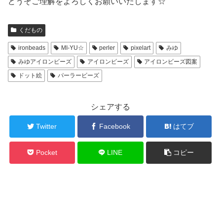
どうぞご理解をよろしくお願いいたします☆
くだもの
ironbeads
MI-YU☆
perler
pixelart
みゆ
みゆアイロンビーズ
アイロンビーズ
アイロンビーズ図案
ドット絵
パーラービーズ
シェアする
Twitter
Facebook
はてブ
Pocket
LINE
コピー