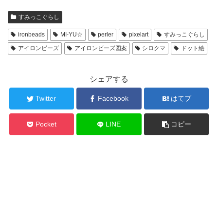
すみっこぐらし
ironbeads
MI-YU☆
perler
pixelart
すみっこぐらし
アイロンビーズ
アイロンビーズ図案
シロクマ
ドット絵
シェアする
Twitter
Facebook
はてブ
Pocket
LINE
コピー