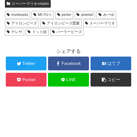
スーパーマリオ⭐︎mario
ironbeads
MI-YU☆
perler
pixelart
みーゆ
アイロンビーズ
アイロンビーズ図案
スーパーマリオ
テレサ
ドット絵
パーラービーズ
シェアする
Twitter
Facebook
はてブ
Pocket
LINE
コピー