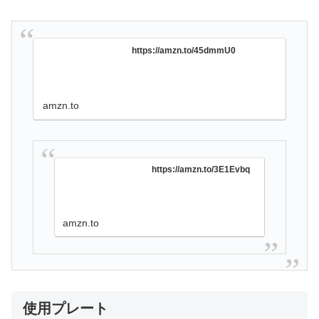
https://amzn.to/45dmmU0
amzn.to
https://amzn.to/3E1Evbq
amzn.to
使用プレート