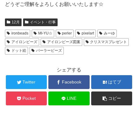
どうぞご理解をよろしくお願いいたします☆
12月
イベント・行事
ironbeads
MI-YU☆
perler
pixelart
みーゆ
アイロンビーズ
アイロンビーズ図案
クリスマスプレゼント
ドット絵
パーラービーズ
シェアする
Twitter
Facebook
はてブ
Pocket
LINE
コピー