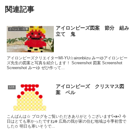
関連記事
アイロンビーズ図案 節分 組み
イベント・行事
立て 鬼
アイロンビーズクリエイターMI-YU☆aironbiizu みーゆアイロンビー
ズ先生の図案と写真を紹介します！ Screenshot 図案 Screenshot
Screenshot みーゆ ぜひ作って...
アイロンビーズ クリスマス図
12月
案 ベル
こんばんは☆ ブログをご覧いただきありがとうございますʕ•ᴥ•ʔ 今
日はとても寒かったですね❄️ 広島の我が家の住む地域は今季初雪で
した⛄️ 明日も寒いそうで...