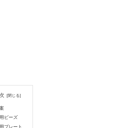
次
案
用ビーズ
用プレート