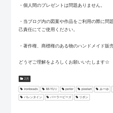
・個人間のプレゼントは問題ありません。
・当ブログ内の図案や作品をご利用の際に問
己責任にてご使用ください。
・著作権、商標権のある物のハンドメイド販
どうぞご理解をよろしくお願いいたします☆
2月
ironbeads
MI-YU☆
perler
pixelart
みーゆ
バレンタイン
パーラービーズ
リボン