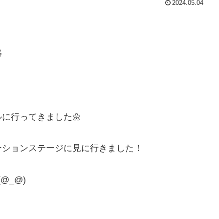
2024.05.04

に行ってきました🌼
ーションステージに見に行きました！
@_@)