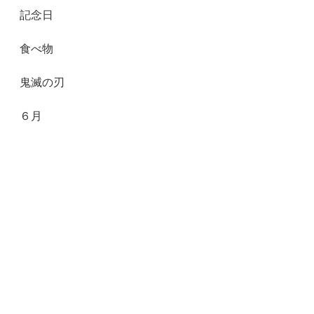
記念日
食べ物
鬼滅の刃
６月