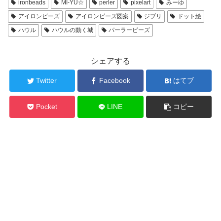
ironbeads
MI-YU☆
perler
pixelart
みーゆ
アイロンビーズ
アイロンビーズ図案
ジブリ
ドット絵
ハウル
ハウルの動く城
パーラービーズ
シェアする
Twitter
Facebook
はてブ
Pocket
LINE
コピー